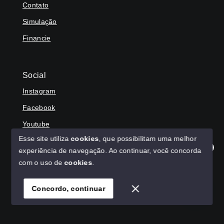
Contato
Simulação
Financie
Social
Instagram
Facebook
Youtube
Esse site utiliza
cookies
, que possibilitam uma melhor
experiência de navegação.
Ao continuar, você concorda
Olá! Agradecemos seu contato, como podemos ajudar?
com o uso de
cookies
.
© Copyright 2026 - HAGA IMÓVEIS - Todos os direitos
reservados
Concordo, continuar
SITE PARA IMOBILIARIA