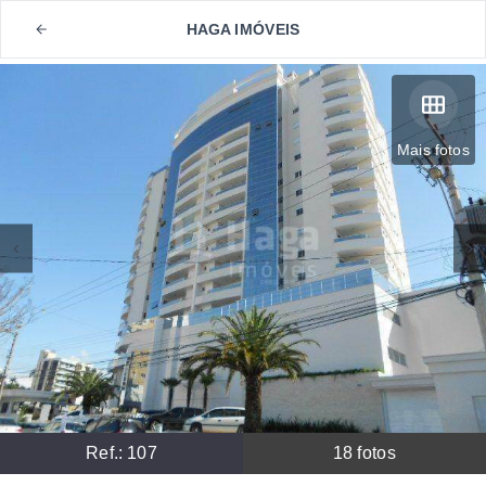
HAGA IMÓVEIS
Mais fotos
Ref.:
107
18
fotos