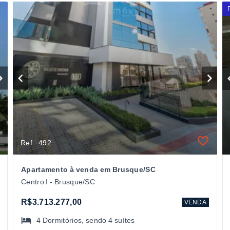
Ref.: 492
Apartamento à venda em Brusque/SC
Centro I - Brusque/SC
R$3.713.277,00
VENDA
4
Dormitórios
, sendo
4
suítes