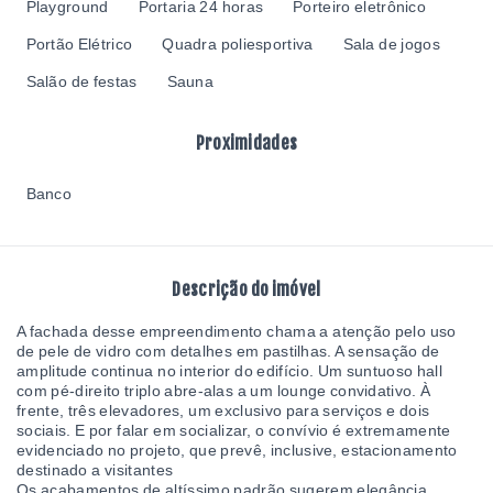
Playground
Portaria 24 horas
Porteiro eletrônico
Portão Elétrico
Quadra poliesportiva
Sala de jogos
Salão de festas
Sauna
Proximidades
Banco
Descrição do imóvel
A fachada desse empreendimento chama a atenção pelo uso
de pele de vidro com detalhes em pastilhas. A sensação de
amplitude continua no interior do edifício. Um suntuoso hall
com pé-direito triplo abre-alas a um lounge convidativo. À
frente, três elevadores, um exclusivo para serviços e dois
sociais. E por falar em socializar, o convívio é extremamente
evidenciado no projeto, que prevê, inclusive, estacionamento
destinado a visitantes
Os acabamentos de altíssimo padrão sugerem elegância