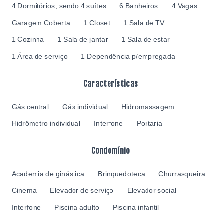
4 Dormitórios, sendo 4 suítes
6 Banheiros
4 Vagas
Garagem Coberta
1 Closet
1 Sala de TV
1 Cozinha
1 Sala de jantar
1 Sala de estar
1 Área de serviço
1 Dependência p/empregada
Características
Gás central
Gás individual
Hidromassagem
Hidrômetro individual
Interfone
Portaria
Condomínio
Academia de ginástica
Brinquedoteca
Churrasqueira
Cinema
Elevador de serviço
Elevador social
Interfone
Piscina adulto
Piscina infantil