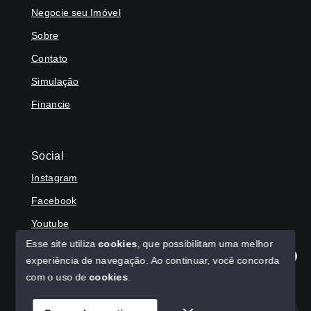
Negocie seu Imóvel
Sobre
Contato
Simulação
Financie
Social
Instagram
Facebook
Youtube
Esse site utiliza
cookies
, que possibilitam uma melhor
experiência de navegação.
Ao continuar, você concorda
Olá! Agradecemos seu contato, como podemos ajudar?
com o uso de
cookies
.
© Copyright 2026 - HAGA IMÓVEIS - Todos os direitos
reservados