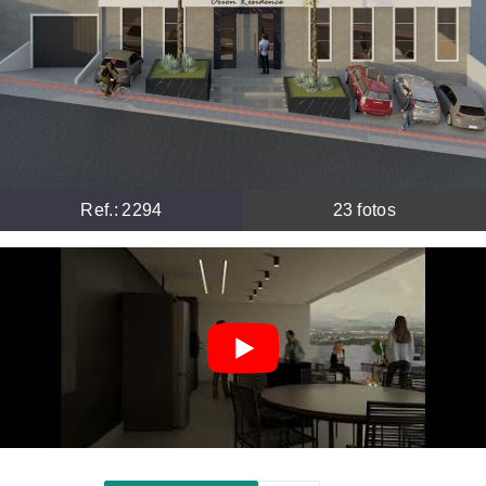
Ref.:
2294
23
fotos