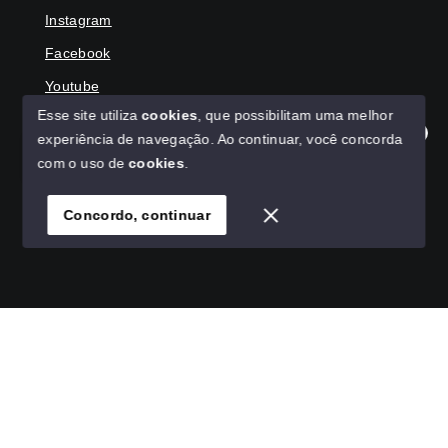
Instagram
Facebook
Youtube
Esse site utiliza
cookies
, que possibilitam uma melhor
experiência de navegação.
Ao continuar, você concorda
Olá! Agradecemos seu contato, como podemos ajudar?
com o uso de
cookies
.
© Copyright 2026 - HAGA IMÓVEIS - Todos os direitos
reservados
Concordo, continuar
SITE PARA IMOBILIARIA
Início
Histórico
Favoritos