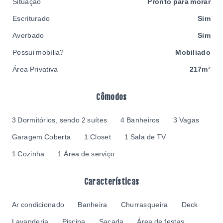
Situação
Pronto para morar
Escriturado
Sim
Averbado
Sim
Possui mobília?
Mobiliado
Área Privativa
217m²
Cômodos
3 Dormitórios, sendo 2 suítes
4 Banheiros
3 Vagas
Garagem Coberta
1 Closet
1 Sala de TV
1 Cozinha
1 Área de serviço
Características
Ar condicionado
Banheira
Churrasqueira
Deck
Lavanderia
Piscina
Sacada
Área de festas