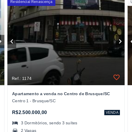
Residencial Renascença
Ref.: 1174
Apartamento a venda no Centro de Brusque/SC
Centro 1 - Brusque/SC
R$2.500.000,00
VENDA
3
Dormitórios
, sendo
3
suítes
2 Vagas