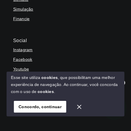
Simulação
Financie
Social
Instagram
Facebook
Youtube
Esse site utiliza
cookies
, que possibilitam uma melhor
experiência de navegação.
Ao continuar, você concorda
Olá! Agradecemos seu contato, como podemos ajudar?
com o uso de
cookies
.
© Copyright 2026 - HAGA IMÓVEIS - Todos os direitos
reservados
Concordo, continuar
SITE PARA IMOBILIARIA