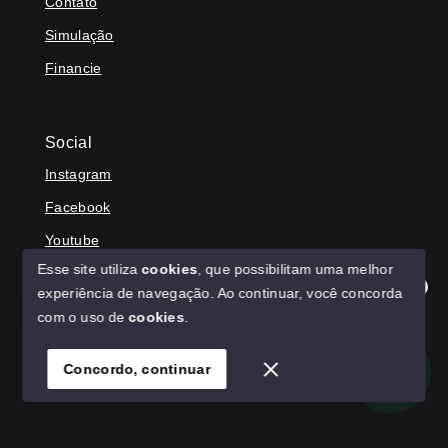
Contato
Simulação
Financie
Social
Instagram
Facebook
Youtube
Esse site utiliza
cookies
, que possibilitam uma melhor
experiência de navegação.
Ao continuar, você concorda
Olá! Agradecemos seu contato, como podemos ajudar?
com o uso de
cookies
.
© Copyright 2026 - HAGA IMÓVEIS - Todos os direitos
reservados
Concordo, continuar
SITE PARA IMOBILIARIA