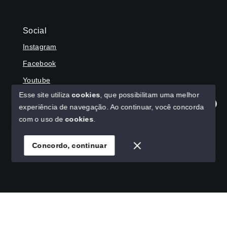
Social
Instagram
Facebook
Youtube
Esse site utiliza
cookies
, que possibilitam uma melhor
experiência de navegação.
Ao continuar, você concorda
Olá! Agradecemos seu contato, como podemos ajudar?
com o uso de
cookies
.
© Copyright 2026 - HAGA IMÓVEIS - Todos os direitos
reservados
Concordo, continuar
SITE PARA IMOBILIARIA
Início
Histórico
Favoritos