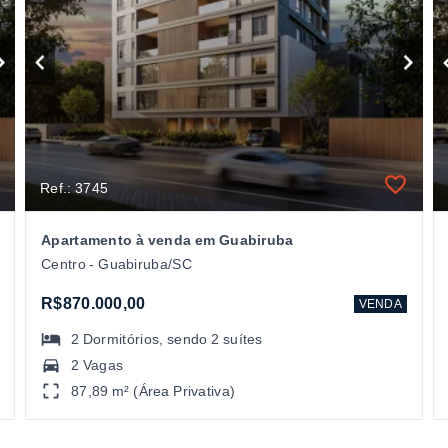
Ref.: 3745
Apartamento à venda em Guabiruba
Centro - Guabiruba/SC
R$870.000,00
VENDA
2
Dormitórios
, sendo
2
suítes
2 Vagas
87,89 m² (Área Privativa)