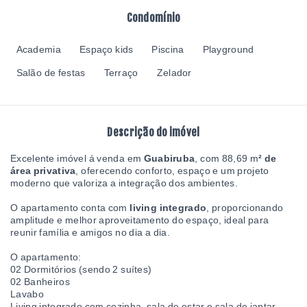
Condomínio
Academia
Espaço kids
Piscina
Playground
Salão de festas
Terraço
Zelador
Descrição do imóvel
Excelente imóvel á venda em
Guabiruba
, com 88,69 m
² de
área privativa
, oferecendo conforto, espaço e um projeto
moderno que valoriza a integração dos ambientes.
O apartamento conta com
living integrado
, proporcionando
amplitude e melhor aproveitamento do espaço, ideal para
reunir família e amigos no dia a dia.
O apartamento:
02 Dormitórios (sendo 2 suítes)
02 Banheiros
Lavabo
Living integrado com cozinha, sala de estar e sala de jantar