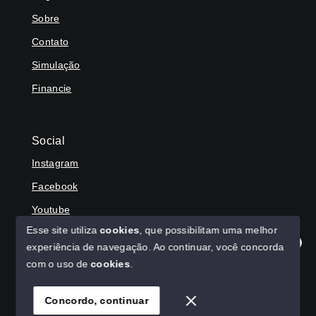
Sobre
Contato
Simulação
Financie
Social
Instagram
Facebook
Youtube
Esse site utiliza
cookies
, que possibilitam uma melhor
experiência de navegação.
Ao continuar, você concorda
Olá! Agradecemos seu contato, como podemos ajudar?
com o uso de
cookies
.
© Copyright 2026 - HAGA IMÓVEIS - Todos os direitos
reservados
Concordo, continuar
SITE PARA IMOBILIARIA