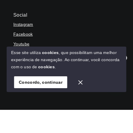
Social
Instagram
Facebook
Youtube
Esse site utiliza
cookies
, que possibilitam uma melhor
experiência de navegação.
Ao continuar, você concorda
Olá! Agradecemos seu contato, como podemos ajudar?
com o uso de
cookies
.
© Copyright 2026 - HAGA IMÓVEIS - Todos os direitos
reservados
Concordo, continuar
SITE PARA IMOBILIARIA
Início
Histórico
Favoritos