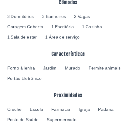
Cômodos
3 Dormitórios
3 Banheiros
2 Vagas
Garagem Coberta
1 Escritório
1 Cozinha
1 Sala de estar
1 Área de serviço
Características
Forno à lenha
Jardim
Murado
Permite animais
Portão Eletrônico
Proximidades
Creche
Escola
Farmácia
Igreja
Padaria
Posto de Saúde
Supermercado