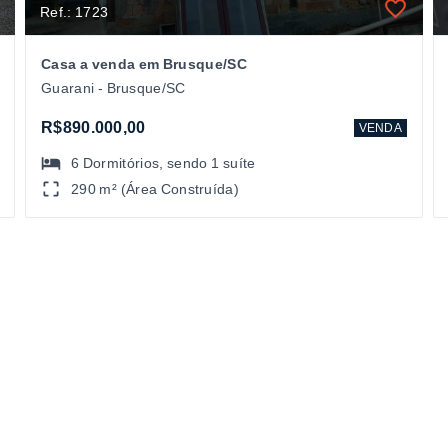
Ref.: 1723
Casa a venda em Brusque/SC
Guarani - Brusque/SC
R$890.000,00
VENDA
6
Dormitórios
, sendo
1
suíte
290 m² (Área Construída)