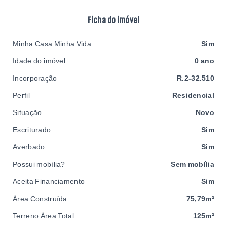
Ficha do imóvel
Minha Casa Minha Vida
Sim
Idade do imóvel
0 ano
Incorporação
R.2-32.510
Perfil
Residencial
Situação
Novo
Escriturado
Sim
Averbado
Sim
Possui mobília?
Sem mobília
Aceita Financiamento
Sim
Área Construída
75,79m²
Terreno Área Total
125m²