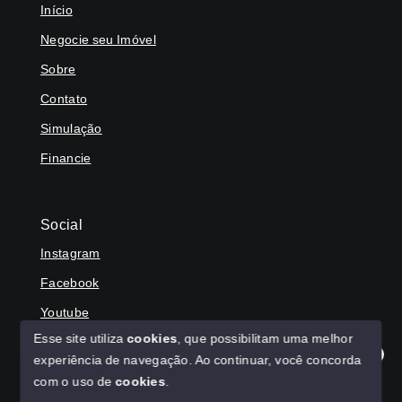
Início
Negocie seu Imóvel
Sobre
Contato
Simulação
Financie
Social
Instagram
Facebook
Youtube
Esse site utiliza
cookies
, que possibilitam uma melhor
experiência de navegação.
Ao continuar, você concorda
Olá! Agradecemos seu contato, como podemos ajudar?
com o uso de
cookies
.
© Copyright 2026 - HAGA IMÓVEIS - Todos os direitos
reservados