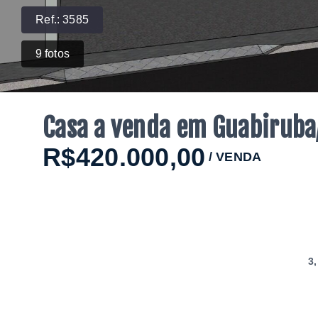
Ref.:
3585
9
fotos
Casa a venda em Guabiruba
R$420.000,00
/
VENDA
3