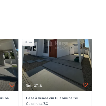
Novo
Ref.: 3718
Casaá venda no Bairro Guabiruba Sul em Guabiruba/SC
Casa à venda em Guabiruba/SC
C
Guabiruba/SC