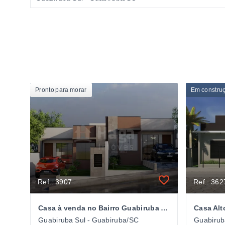
Pronto para morar
Em constru
Ref.: 3907
Ref.: 362
Casa à venda no Bairro Guabiruba Sul em Guabiruba/SC
Guabiruba Sul - Guabiruba/SC
Guabirub