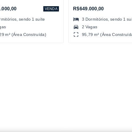
.000,00
R$649.000,00
VENDA
rmitórios
, sendo
1
suíte
3
Dormitórios
, sendo
1
su
gas
2 Vagas
29 m² (Área Construída)
95,79 m² (Área Construíd