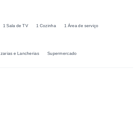
1 Sala de TV
1 Cozinha
1 Área de serviço
zzarias e Lancherias
Supermercado