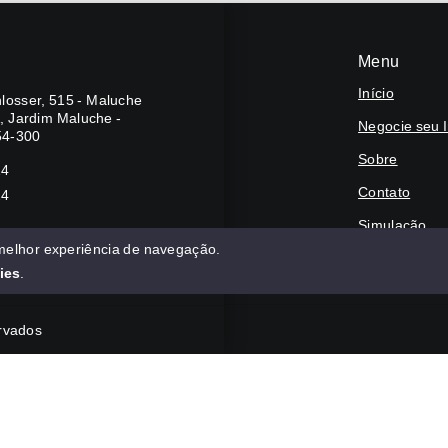
Menu
Início
losser, 515 - Maluche
A, Jardim Maluche -
Negocie seu 
54-300
Sobre
24
Contato
24
Simulação
 melhor experiência de navegação.
Financie
ies
.
ervados