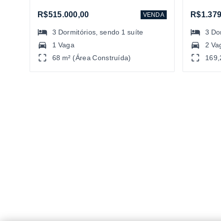
R$515.000,00
R$1.379
VENDA
3
Dormitórios
, sendo
1
suíte
3
Do
1 Vaga
2 Va
68 m² (Área Construída)
169,