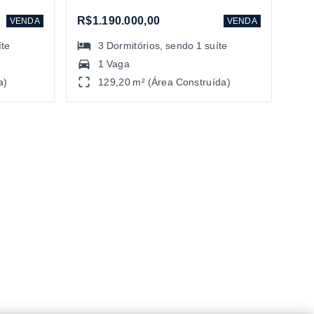
R$1.190.000,00
VENDA
VENDA
íte
3
Dormitórios
, sendo
1
suíte
1 Vaga
a)
129,20 m² (Área Construída)