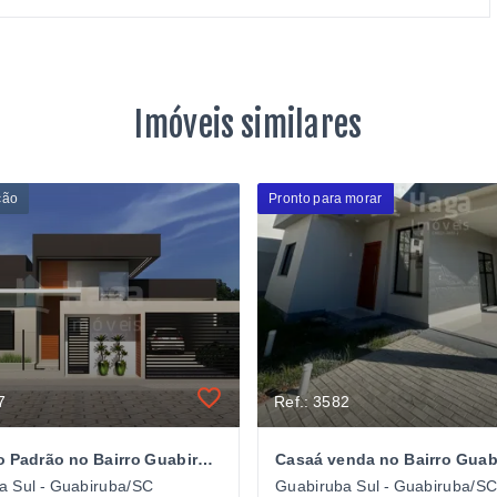
Imóveis similares
ção
Pronto para morar
7
Ref.: 3582
Casa Alto Padrão no Bairro Guabiruba Sul em Guabiruba/SC
a Sul - Guabiruba/SC
Guabiruba Sul - Guabiruba/S