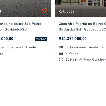
4
Ref.: 3627
Casa à venda no bairro São Pedro em Guabiruba/SC
o - Guabiruba/SC
Guabiruba Sul - Guabiruba/S
.000,00
R$1.379.000,00
VENDA
rmitórios
, sendo
1
suíte
3
Dormitórios
, sendo
1
su
ga
2 Vagas
169,29 m² (Área Construí