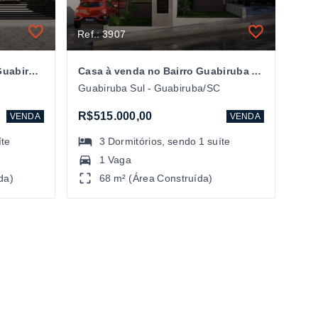
Ref.: 3907
Casa Alto Padrão no Bairro Guabiruba Sul em Guabiruba/SC
Casa à venda no Bairro Guabiruba Sul em Guabiruba/SC
C
Guabiruba Sul - Guabiruba/SC
R$515.000,00
VENDA
VENDA
íte
3
Dormitórios
, sendo
1
suíte
1 Vaga
da)
68 m² (Área Construída)