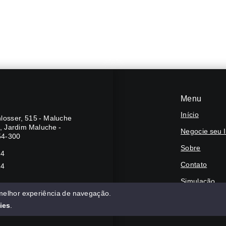
Menu
Início
losser, 515 - Maluche
A, Jardim Maluche -
Negocie seu 
54-300
Sobre
24
Contato
24
Simulação
 melhor experiência de navegação.
Financie
ies
.