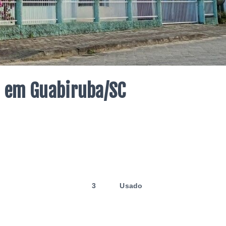
ta em Guabiruba/SC
3
Usado