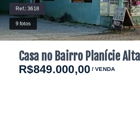
Ref.:
3618
9
fotos
Casa no Bairro Planície Al
R$849.000,00
/
VENDA