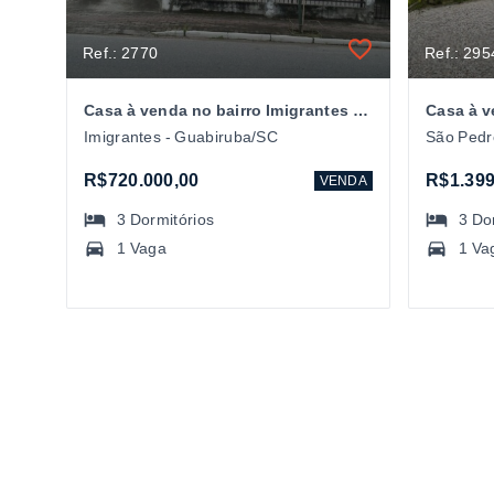
Ref.: 2770
Ref.: 295
Casa à venda no bairro Imigrantes em Guabiruba/SC
Imigrantes - Guabiruba/SC
São Pedr
R$720.000,00
R$1.399
VENDA
3
Dormitórios
3
Do
1 Vaga
1 Va