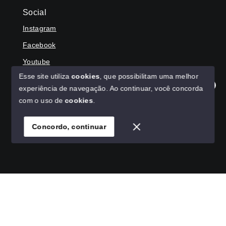
Social
Instagram
Facebook
Youtube
Esse site utiliza
cookies
, que possibilitam uma melhor
experiência de navegação.
Ao continuar, você concorda
Olá! Agradecemos seu contato, como podemos ajudar?
com o uso de
cookies
.
© Copyright 2026 - HAGA IMÓVEIS - Todos os direitos
reservados
Concordo, continuar
SITE PARA IMOBILIARIA
Início
Histórico
Favoritos