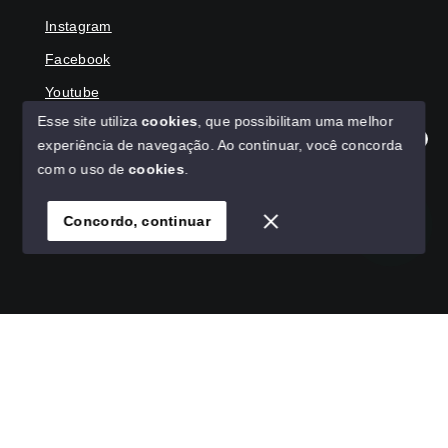
Instagram
Facebook
Youtube
Esse site utiliza
cookies
, que possibilitam uma melhor
experiência de navegação.
Ao continuar, você concorda
Olá! Agradecemos seu contato, como podemos ajudar?
com o uso de
cookies
.
© Copyright 2026 - HAGA IMÓVEIS - Todos os direitos
reservados
Concordo, continuar
SITE PARA IMOBILIARIA
Início
Histórico
Favoritos