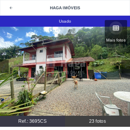
HAGA IMÓVEIS
Usado
Mais fotos
Ref.:
3695CS
23
fotos