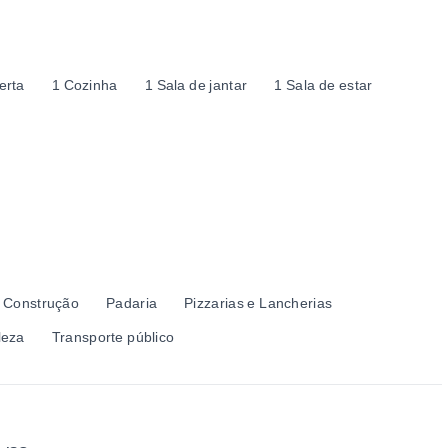
erta
1 Cozinha
1 Sala de jantar
1 Sala de estar
e Construção
Padaria
Pizzarias e Lancherias
leza
Transporte público