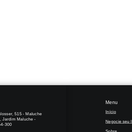
Menu
Início
losser, 515 - Maluche
A, Jardim Maluche -
Negocie seu 
54-300
Sobre