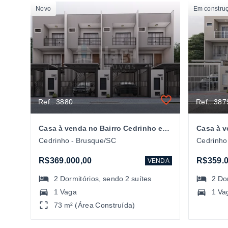
Novo
Em constru
Ref.: 3880
Ref.: 387
Casa à venda no Bairro Cedrinho em Brusque/SC
Cedrinho - Brusque/SC
Cedrinho
R$369.000,00
R$359.0
VENDA
2
Dormitórios
, sendo
2
suítes
2
Do
1 Vaga
1 Va
73 m² (Área Construída)