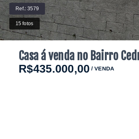
Ref.:
3579
15
fotos
Casa á venda no Bairro Ce
R$435.000,00
/
VENDA