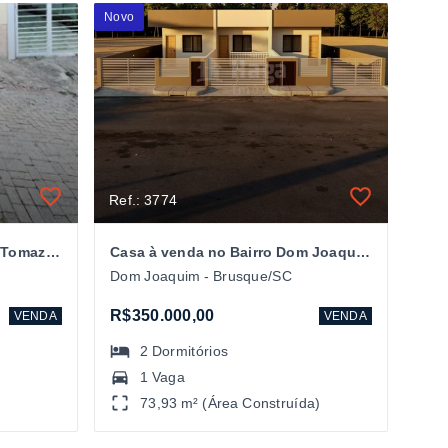
Novo
Ref.: 3774
Sobrado Padrão à venda em Tomaz Coelho - Brusque/SC
Casa à venda no Bairro Dom Joaquim em Brusque/SC
Dom Joaquim - Brusque/SC
R$350.000,00
VENDA
VENDA
2
Dormitórios
1 Vaga
73,93 m² (Área Construída)