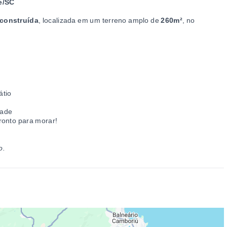
e/SC
 construída
, localizada em um terreno amplo de
260m²
, no
átio
dade
ronto para morar!
o.