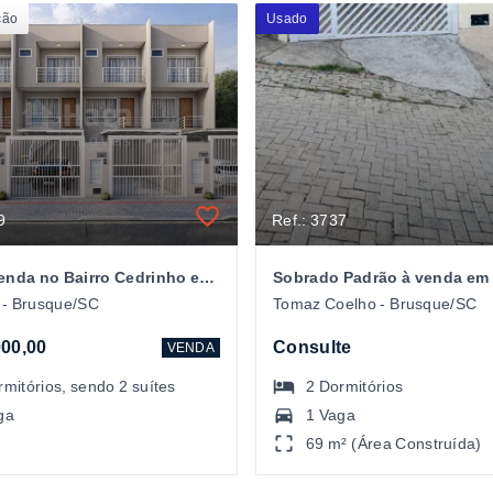
ção
Usado
9
Ref.: 3737
Casa à venda no Bairro Cedrinho em BrusqueSC
 - Brusque/SC
Tomaz Coelho - Brusque/SC
00,00
Consulte
VENDA
rmitórios
, sendo
2
suítes
2
Dormitórios
ga
1 Vaga
69 m² (Área Construída)