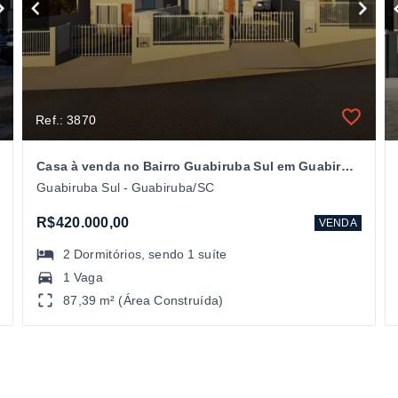
Ref.: 3870
Casa à venda no Bairro Guabiruba Sul em Guabiruba/SC
Guabiruba Sul - Guabiruba/SC
R$420.000,00
VENDA
2
Dormitórios
, sendo
1
suíte
1 Vaga
87,39 m² (Área Construída)