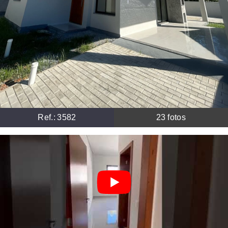
Ref.:
3582
23
fotos