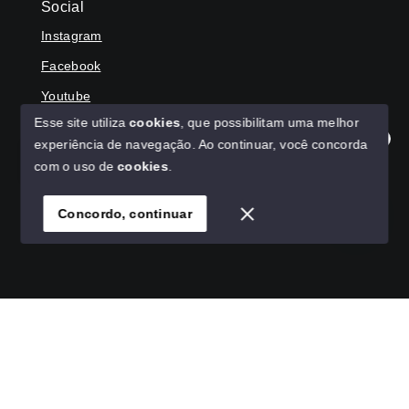
Social
Instagram
Facebook
Youtube
Esse site utiliza
cookies
, que possibilitam uma melhor
experiência de navegação.
Ao continuar, você concorda
Olá! Agradecemos seu contato, como podemos ajudar?
com o uso de
cookies
.
© Copyright 2026 - HAGA IMÓVEIS - Todos os direitos
reservados
Concordo, continuar
SITE PARA IMOBILIARIA
Início
Histórico
Favoritos