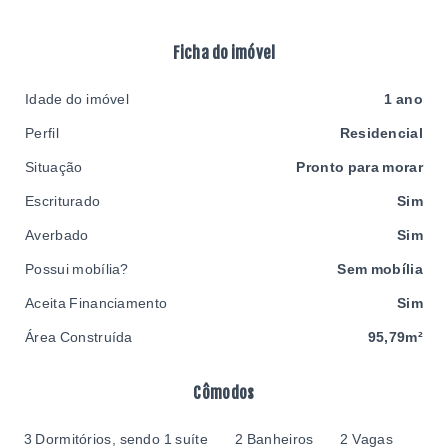
Ficha do imóvel
Idade do imóvel
1 ano
Perfil
Residencial
Situação
Pronto para morar
Escriturado
Sim
Averbado
Sim
Possui mobília?
Sem mobília
Aceita Financiamento
Sim
Área Construída
95,79m²
Cômodos
3 Dormitórios, sendo 1 suíte
2 Banheiros
2 Vagas