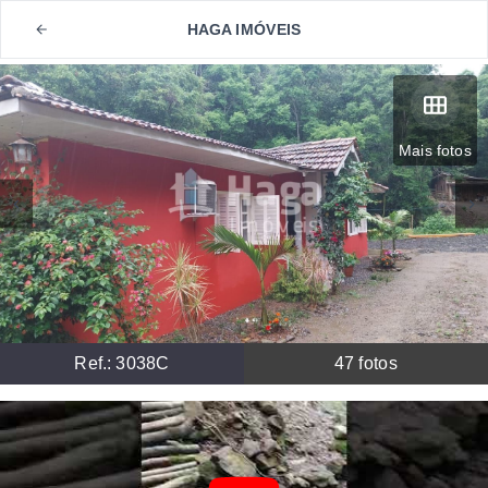
HAGA IMÓVEIS
Mais fotos
Ref.:
3038C
47
fotos