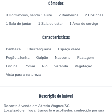
Cômodos
3 Dormitórios, sendo 1 suíte
2 Banheiros
2 Cozinhas
1 Sala de jantar
1 Sala de estar
1 Área de serviço
Características
Banheira
Churrasqueira
Espaço verde
Fogão a lenha
Galpão
Nascente
Pastagem
Piscina
Pomar
Rio
Varanda
Vegetação
Vista para a natureza
Descrição do imóvel
Recanto à venda em Alfredo Wagner/SC.
Localizado em lugar tranquilo e acolhedor, conhecido por sua