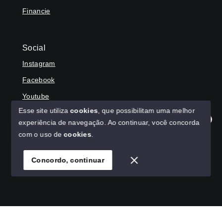
Financie
Social
Instagram
Facebook
Youtube
Esse site utiliza
cookies
, que possibilitam uma melhor
experiência de navegação.
Ao continuar, você concorda
Olá! Agradecemos seu contato, como podemos ajudar?
com o uso de
cookies
.
© Copyright 2026 - HAGA IMÓVEIS - Todos os direitos
reservados
Concordo, continuar
SITE PARA IMOBILIARIA
Início
Histórico
Favoritos