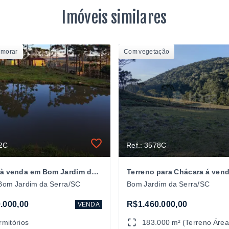
Imóveis similares
 morar
Com vegetação
82C
Ref.: 3578C
Chácara à venda em Bom Jardim da Serra
 Bom Jardim da Serra/SC
Bom Jardim da Serra/SC
.000,00
R$1.460.000,00
VENDA
rmitórios
183.000 m² (Terreno Área 