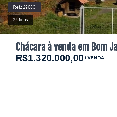
Ref.:
2968C
25
fotos
Chácara à venda em Bom Ja
R$1.320.000,00
/
VENDA