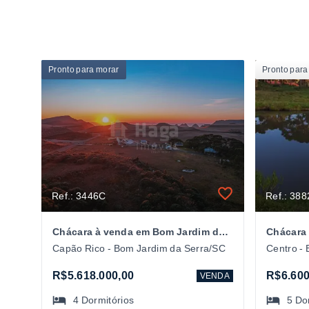
Pronto para morar
Pronto para
Ref.: 3446C
Ref.: 38
Chácara à venda em Bom Jardim da Serra/SC
Capão Rico - Bom Jardim da Serra/SC
Centro -
R$5.618.000,00
R$6.600
VENDA
4
Dormitórios
5
Do