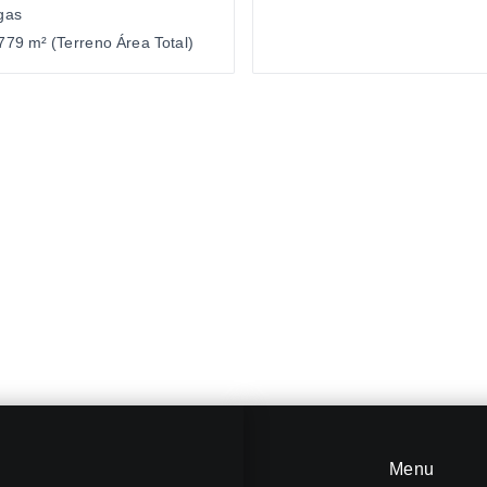
gas
779 m² (Terreno Área Total)
Menu