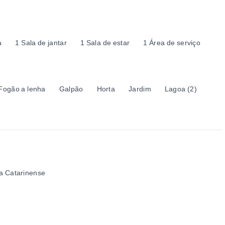
a
1 Sala de jantar
1 Sala de estar
1 Área de serviço
Fogão a lenha
Galpão
Horta
Jardim
Lagoa
(
2
)
ra Catarinense