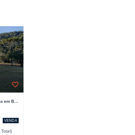
Terreno para Chácara á venda em Bom Jardim da Serra/SC
VENDA
Total)