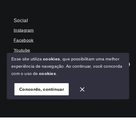
Social
Instagram
Facebook
Youtube
Esse site utiliza
cookies
, que possibilitam uma melhor
experiência de navegação.
Ao continuar, você concorda
Olá! Agradecemos seu contato, como podemos ajudar?
com o uso de
cookies
.
© Copyright 2026 - HAGA IMÓVEIS - Todos os direitos
reservados
Concordo, continuar
SITE PARA IMOBILIARIA
Início
Histórico
Favoritos