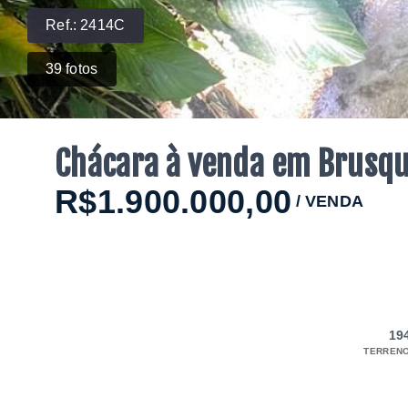
Ref.:
2414C
39
fotos
Chácara à venda em Brusq
R$1.900.000,00
/
VENDA
19
TERRENO