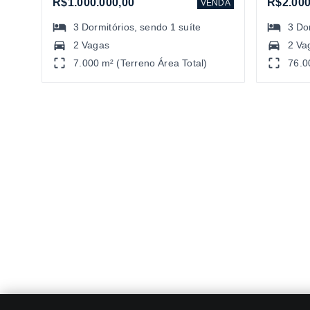
R$1.000.000,00
R$2.000
VENDA
3
Dormitórios
, sendo
1
suíte
3
Do
2 Vagas
2 Va
7.000 m² (Terreno Área Total)
76.0