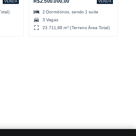
R$2.500.000,00
VENDA
VENDA
otal)
2
Dormitórios
, sendo
1
suíte
3 Vagas
23.711,88 m² (Terreno Área Total)