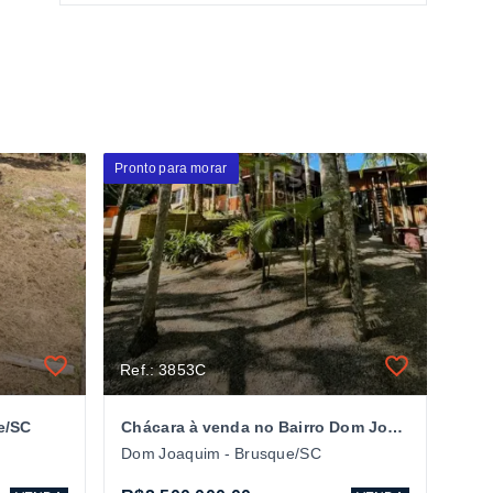
Pronto para morar
Ref.: 3853C
e/SC
Chácara à venda no Bairro Dom Joaquim em Brusque/SC
Dom Joaquim - Brusque/SC