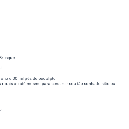
 Brusque
l
eno e 30 mil pés de eucalipto
rurais ou até mesmo para construir seu tão sonhado sítio ou
o.