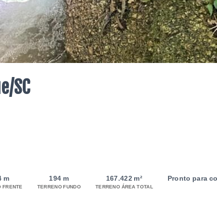
ue/SC
4 m
194 m
167.422 m²
Pronto para co
 FRENTE
TERRENO FUNDO
TERRENO ÁREA TOTAL