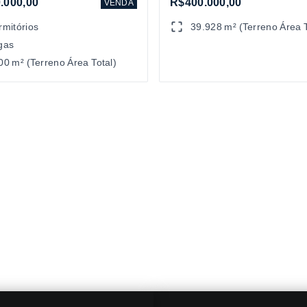
.000,00
R$400.000,00
VENDA
rmitórios
39.928 m² (Terreno Área T
gas
00 m² (Terreno Área Total)