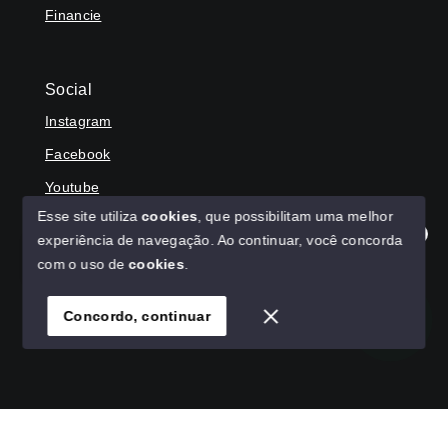
Financie
Social
Instagram
Facebook
Youtube
Esse site utiliza
cookies
, que possibilitam uma melhor
experiência de navegação.
Ao continuar, você concorda
Olá! Agradecemos seu contato, como podemos ajudar?
com o uso de
cookies
.
© Copyright 2026 - HAGA IMÓVEIS - Todos os direitos
reservados
Concordo, continuar
SITE PARA IMOBILIARIA
Início
Histórico
Favoritos