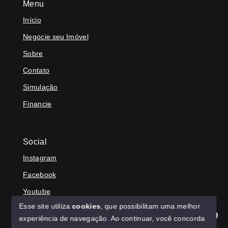
Menu
Início
Negocie seu Imóvel
Sobre
Contato
Simulação
Financie
Social
Instagram
Facebook
Youtube
Esse site utiliza
cookies
, que possibilitam uma melhor
experiência de navegação.
Ao continuar, você concorda
Olá! Agradecemos seu contato, como podemos ajudar?