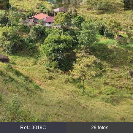
Ref.:
3019C
29
fotos