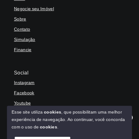
Negocie seu Imóvel
Sobre
Contato
Simulação
Financie
Social
Instagram
Facebook
Youtube
Esse site utiliza
cookies
, que possibilitam uma melhor
experiência de navegação.
Ao continuar, você concorda
Olá! Agradecemos seu contato, como podemos ajudar?
com o uso de
cookies
.
© Copyright 2026 - HAGA IMÓVEIS - Todos os direitos
reservados