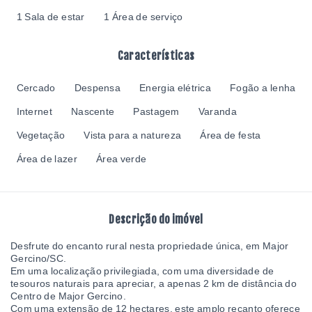
1 Sala de estar
1 Área de serviço
Características
Cercado
Despensa
Energia elétrica
Fogão a lenha
Internet
Nascente
Pastagem
Varanda
Vegetação
Vista para a natureza
Área de festa
Área de lazer
Área verde
Descrição do imóvel
Desfrute do encanto rural nesta propriedade única, em Major
Gercino/SC.
Em uma localização privilegiada, com uma diversidade de
tesouros naturais para apreciar, a apenas 2 km de distância do
Centro de Major Gercino.
Com uma extensão de 12 hectares, este amplo recanto oferece