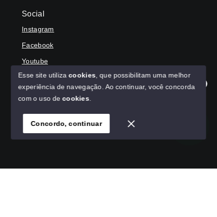
Social
Instagram
Facebook
Youtube
Esse site utiliza
cookies
, que possibilitam uma melhor
experiência de navegação.
Ao continuar, você concorda
Olá! Agradecemos seu contato, como podemos ajudar?
com o uso de
cookies
.
© Copyright 2026 - HAGA IMÓVEIS - Todos os direitos
reservados
Concordo, continuar
SITE PARA IMOBILIARIA
Início
Histórico
Favoritos