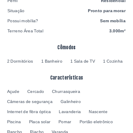
Perfil
Residencial
Situação
Pronto para morar
Possui mobília?
Sem mobília
Terreno Área Total
3.000m²
Cômodos
2 Dormitórios
1 Banheiro
1 Sala de TV
1 Cozinha
Características
Açude
Cercado
Churrasqueira
Câmeras de segurança
Galinheiro
Internet de fibra óptica
Lavanderia
Nascente
Piscina
Placa solar
Pomar
Portão eletrônico
Rancho
Riacho
Varanda