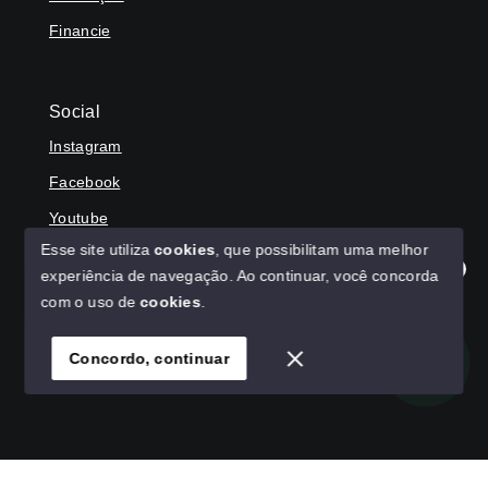
Financie
Social
Instagram
Facebook
Youtube
Esse site utiliza
cookies
, que possibilitam uma melhor
experiência de navegação.
Ao continuar, você concorda
Olá! Agradecemos seu contato, como podemos ajudar?
com o uso de
cookies
.
© Copyright 2026 - HAGA IMÓVEIS - Todos os direitos
reservados
Concordo, continuar
SITE PARA IMOBILIARIA