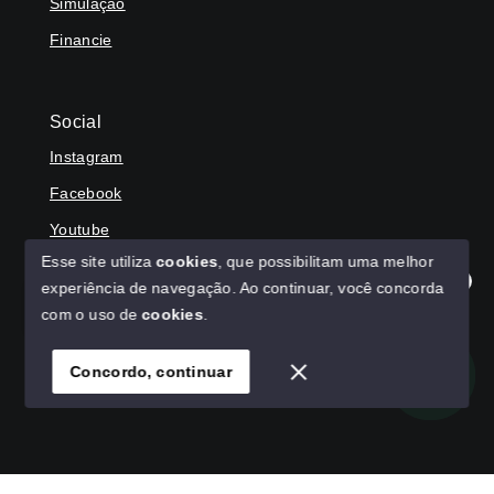
Simulação
Financie
Social
Instagram
Facebook
Youtube
Esse site utiliza
cookies
, que possibilitam uma melhor
experiência de navegação.
Ao continuar, você concorda
Olá! Agradecemos seu contato, como podemos ajudar?
com o uso de
cookies
.
© Copyright 2026 - HAGA IMÓVEIS - Todos os direitos
reservados
Concordo, continuar
SITE PARA IMOBILIARIA