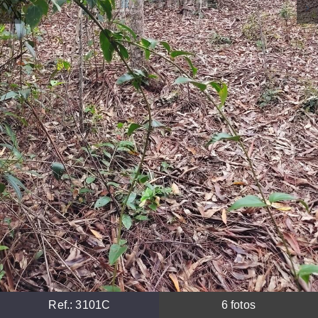
Ref.:
3101C
6
fotos