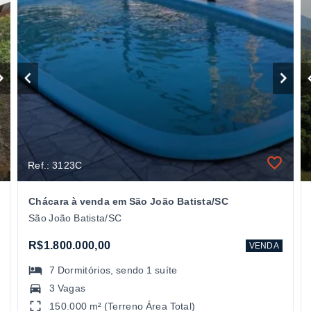
Ref.: 3123C
Chácara à venda em São João Batista/SC
São João Batista/SC
R$1.800.000,00
VENDA
7
Dormitórios
, sendo
1
suíte
3 Vagas
150.000 m² (Terreno Área Total)