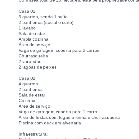
Com área total de 15 hectares, esta bela propriedade cont
Casa 01:
3 quartos, sendo 1 suíte
2 banheiros (social e suíte)
1 lavabo
Sala de estar
Ampla cozinha
Área de serviço
Vaga de garagem coberta para 2 carros
Churrasqueira
2 varandas
2 lagoas de peixes
Casa 02:
4 quartos
2 banheiros
Sala de estar
Cozinha
Área de serviço
Vaga de garagem coberta para 1 carro
Área de festas com fogão a lenha e churrasqueira
Piscina com deck em alvenaria
Infraestrutura: