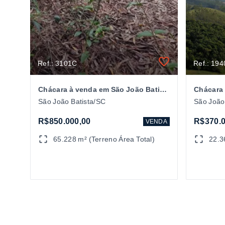
Ref.: 3101C
Ref.: 19
Chácara à venda em São João Batista/SC
São João Batista/SC
São João
R$850.000,00
R$370.0
VENDA
65.228 m² (Terreno Área Total)
22.3