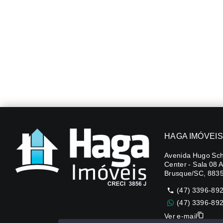
HAGA IMÓVEIS
Avenida Hugo Sch
Center - Sala 08 
Brusque/SC, 883
(47) 3396-89
(47) 3396-89
Ver e-mail