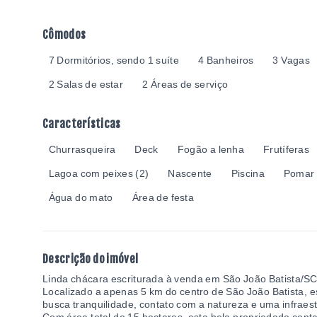
Cômodos
7 Dormitórios, sendo 1 suíte
4 Banheiros
3 Vagas
2 Salas de estar
2 Áreas de serviço
Características
Churrasqueira
Deck
Fogão a lenha
Frutíferas
Lagoa com peixes
(
2
)
Nascente
Piscina
Pomar
Água do mato
Área de festa
Descrição do imóvel
Linda chácara escriturada à venda em São João Batista/SC
Localizado a apenas 5 km do centro de São João Batista, 
busca tranquilidade, contato com a natureza e uma infraest