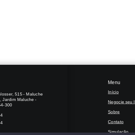
Menu
Início
losser, 515 - Maluche
A, Jardim Maluche -
Negocie seu 
54-300
Sobre
24
Contato
24
Simulação