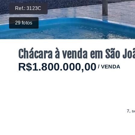
Ref.:
3123C
29
fotos
Chácara à venda em São Joã
R$1.800.000,00
/
VENDA
7
, 