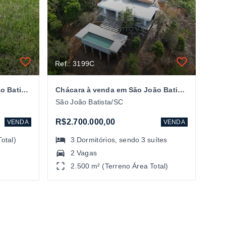
Ref.: 3199C
Chácara à venda em São João Batista/SC
Chácara à venda em São João Batista/SC
São João Batista/SC
R$2.700.000,00
VENDA
VENDA
otal)
3
Dormitórios
, sendo
3
suítes
2 Vagas
2.500 m² (Terreno Área Total)