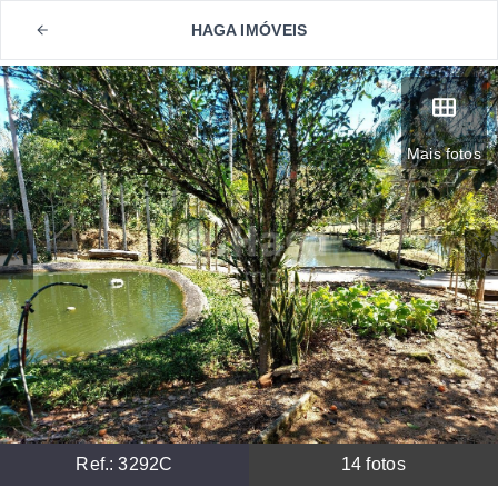
HAGA IMÓVEIS
Mais fotos
Ref.:
3292C
14
fotos