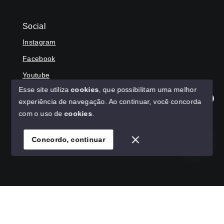
Social
Instagram
Facebook
Youtube
Esse site utiliza
cookies
, que possibilitam uma melhor
experiência de navegação.
Ao continuar, você concorda
Olá! Agradecemos seu contato, como podemos ajudar?
com o uso de
cookies
.
© Copyright 2026 - HAGA IMÓVEIS - Todos os direitos
reservados
Concordo, continuar
SITE PARA IMOBILIARIA
Início
Histórico
Favoritos