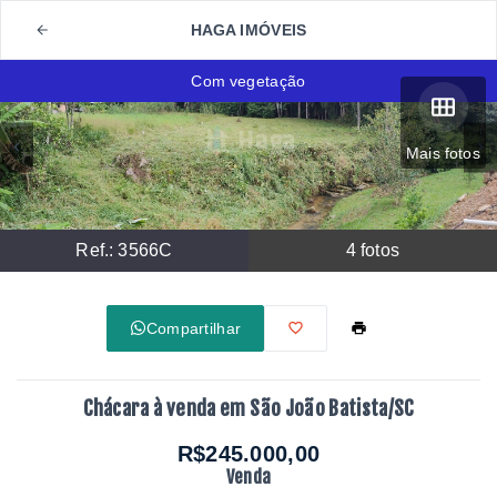
HAGA IMÓVEIS
Com vegetação
Mais fotos
Ref.:
3566C
4
fotos
Compartilhar
Chácara à venda em São João Batista/SC
R$245.000,00
Venda