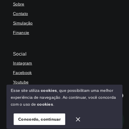
Sobre
Contato
Simulação
Financie
Social
Instagram
Facebook
Youtube
Esse site utiliza
cookies
, que possibilitam uma melhor
experiência de navegação.
Ao continuar, você concorda
Olá! Agradecemos seu contato, como podemos ajudar?
com o uso de
cookies
.
© Copyright 2026 - HAGA IMÓVEIS - Todos os direitos
reservados
Concordo, continuar
SITE PARA IMOBILIARIA