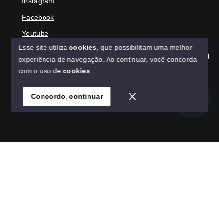
Instagram
Facebook
Youtube
Esse site utiliza
cookies
, que possibilitam uma melhor
experiência de navegação.
Ao continuar, você concorda
Olá! Agradecemos seu contato, como podemos ajudar?
com o uso de
cookies
.
© Copyright 2026 - HAGA IMÓVEIS - Todos os direitos
reservados
Concordo, continuar
SITE PARA IMOBILIARIA
Início
Histórico
Favoritos