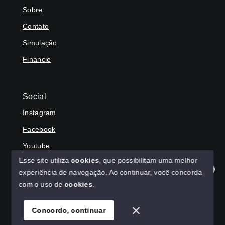
Sobre
Contato
Simulação
Financie
Social
Instagram
Facebook
Youtube
Esse site utiliza
cookies
, que possibilitam uma melhor
experiência de navegação.
Ao continuar, você concorda
Olá! Agradecemos seu contato, como podemos ajudar?
com o uso de
cookies
.
© Copyright 2026 - HAGA IMÓVEIS - Todos os direitos
reservados
Concordo, continuar
SITE PARA IMOBILIARIA