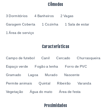
Cômodos
3 Dormitórios
4 Banheiros
2 Vagas
Garagem Coberta
1 Cozinha
1 Sala de estar
1 Área de serviço
Características
Campo de futebol
Canil
Cercado
Churrasqueira
Espaço verde
Fogão a lenha
Forro de PVC
Gramado
Lagoa
Murado
Nascente
Permite animais
Quintal
Ribeirão
Varanda
Vegetação
Água do mato
Área de festa
Proximidades