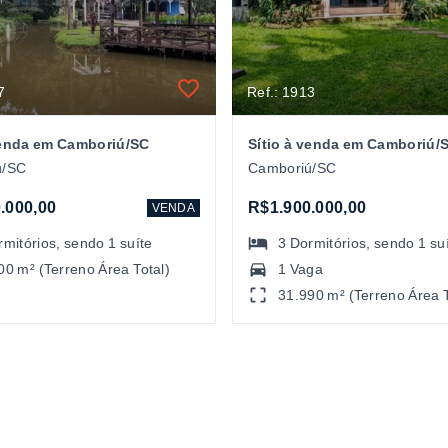
7
Ref.: 1913
venda em Camboriú/SC
Sítio à venda em Camboriú/
ú/SC
Camboriú/SC
.000,00
R$1.900.000,00
VENDA
rmitórios
, sendo
1
suíte
3
Dormitórios
, sendo
1
su
00 m² (Terreno Área Total)
1 Vaga
31.990 m² (Terreno Área T