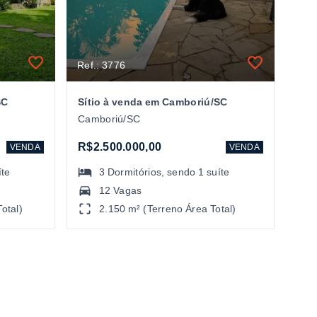
Ref.: 3776
SC
Sítio à venda em Camboriú/SC
Camboriú/SC
R$2.500.000,00
VENDA
VENDA
íte
3
Dormitórios
, sendo
1
suíte
12 Vagas
otal)
2.150 m² (Terreno Área Total)