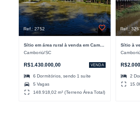
Ref.: 2752
Ref.: 326
Sítio em área rural à venda em Camboriú/SC
Sítio à 
Camboriú/SC
Cambori
R$1.430.000,00
R$2.000
VENDA
6
Dormitórios
, sendo
1
suíte
2
Do
5 Vagas
15.0
148.918,02 m² (Terreno Área Total)