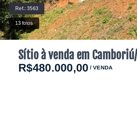
Ref.:
3563
13
fotos
Sítio à venda em Camboriú
R$480.000,00
/
VENDA