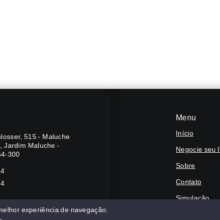
Menu
Início
losser, 515 - Maluche
A, Jardim Maluche -
Negocie seu 
54-300
Sobre
24
Contato
24
Simulação
 melhor experiência de navegação.
Financie