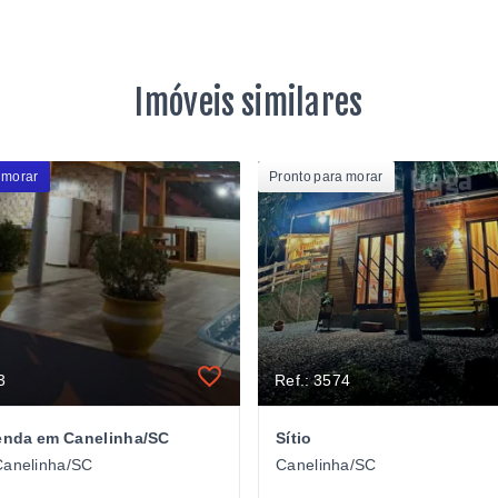
Imóveis similares
 morar
Pronto para morar
3
Ref.: 3574
venda em Canelinha/SC
Sítio
Canelinha/SC
Canelinha/SC