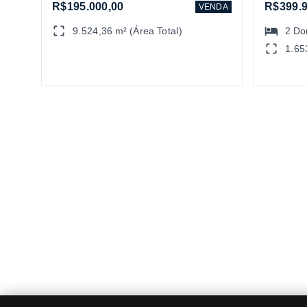
R$195.000,00
R$399.9
VENDA
9.524,36 m² (Área Total)
2
Do
1.65