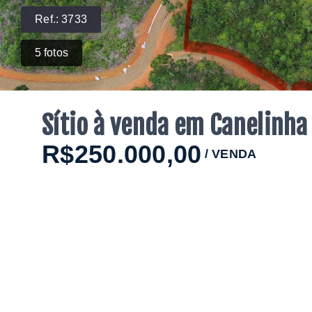
Ref.:
3733
5
fotos
Sítio à venda em Canelinha
R$250.000,00
/
VENDA