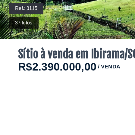
Ref.:
3115
37
fotos
Sítio à venda em Ibirama/S
R$2.390.000,00
/
VENDA