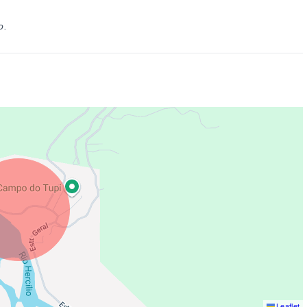
o.
Leaflet