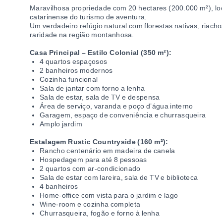
Maravilhosa propriedade com 20 hectares (200.000 m²), loc
catarinense do turismo de aventura.
Um verdadeiro refúgio natural com florestas nativas, riacho
raridade na região montanhosa.
Casa Principal – Estilo Colonial (350 m²):
4 quartos espaçosos
2 banheiros modernos
Cozinha funcional
Sala de jantar com forno a lenha
Sala de estar, sala de TV e despensa
Área de serviço, varanda e poço d’água interno
Garagem, espaço de conveniência e churrasqueira
Amplo jardim
Estalagem Rustic Countryside (160 m²):
Rancho centenário em madeira de canela
Hospedagem para até 8 pessoas
2 quartos com ar-condicionado
Sala de estar com lareira, sala de TV e biblioteca
4 banheiros
Home-office com vista para o jardim e lago
Wine-room e cozinha completa
Churrasqueira, fogão e forno à lenha