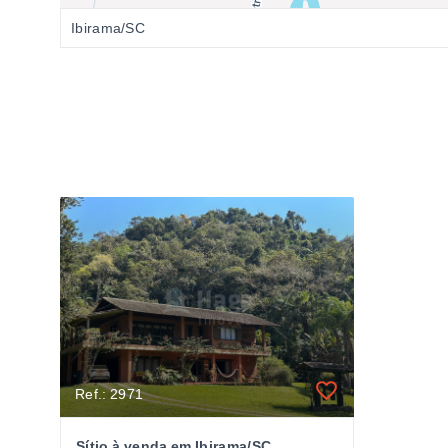
Ibirama/SC
Ref.: 2971
Sítio à venda em Ibirama/SC