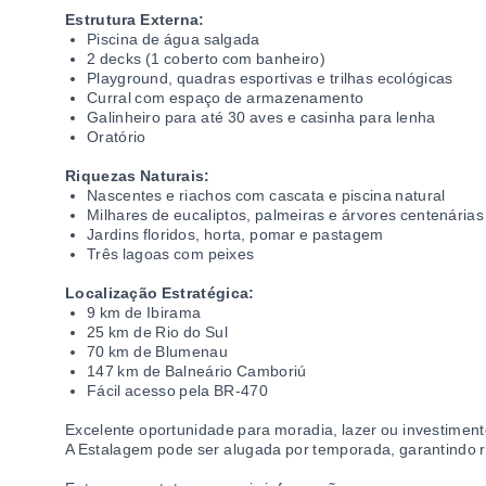
Estrutura Externa:
Piscina de água salgada
2 decks (1 coberto com banheiro)
Playground, quadras esportivas e trilhas ecológicas
Curral com espaço de armazenamento
Galinheiro para até 30 aves e casinha para lenha
Oratório
Riquezas Naturais:
Nascentes e riachos com cascata e piscina natural
Milhares de eucaliptos, palmeiras e árvores centenárias
Jardins floridos, horta, pomar e pastagem
Três lagoas com peixes
Localização Estratégica:
9 km de Ibirama
25 km de Rio do Sul
70 km de Blumenau
147 km de Balneário Camboriú
Fácil acesso pela BR-470
Excelente oportunidade para moradia, lazer ou investimento
A Estalagem pode ser alugada por temporada, garantindo r