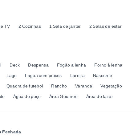
de TV
2 Cozinhas
1 Sala de jantar
2 Salas de estar
l
Deck
Despensa
Fogão a lenha
Forno à lenha
Lago
Lagoa com peixes
Lareira
Nascente
Quadra de futebol
Rancho
Varanda
Vegetação
ato
Água do poço
Área Goumert
Área de lazer
ra Fechada