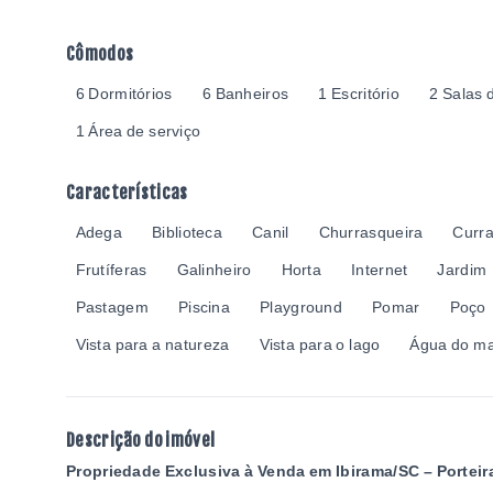
Cômodos
6 Dormitórios
6 Banheiros
1 Escritório
2 Salas 
1 Área de serviço
Características
Adega
Biblioteca
Canil
Churrasqueira
Curra
Frutíferas
Galinheiro
Horta
Internet
Jardim
Pastagem
Piscina
Playground
Pomar
Poço
Vista para a natureza
Vista para o lago
Água do m
Descrição do imóvel
Propriedade Exclusiva à Venda em Ibirama/SC – Portei