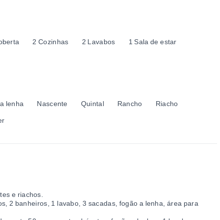
berta
2 Cozinhas
2 Lavabos
1 Sala de estar
a lenha
Nascente
Quintal
Rancho
Riacho
er
tes e riachos.
s, 2 banheiros, 1 lavabo, 3 sacadas, fogão a lenha, área para