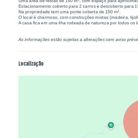
Uma área de festas de 150 m², com espaço para aproxima
Estacionamento coberto para 2 carros e descoberto para 1
Na propriedade tem uma ponte coberta de 150 m².
O local é charmoso, com construções mistas (madeira, tijoli
A casa fica em uma ilha rodeada de natureza por todos os 
As informações estão sujeitas a alterações sem aviso prévi
Localização