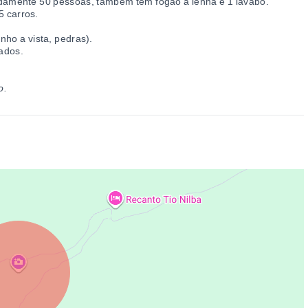
damente 50 pessoas, também tem fogão a lenha e 1 lavabo.
5 carros.
nho a vista, pedras).
lados.
o.