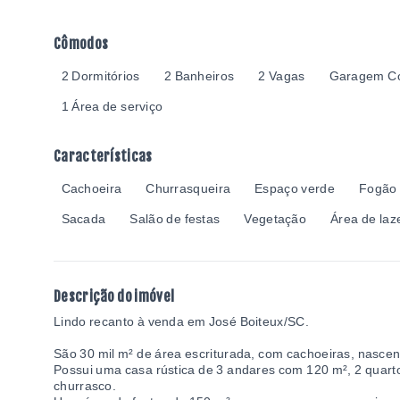
Cômodos
2 Dormitórios
2 Banheiros
2 Vagas
Garagem Co
1 Área de serviço
Características
Cachoeira
Churrasqueira
Espaço verde
Fogão 
Sacada
Salão de festas
Vegetação
Área de laz
Descrição do imóvel
Lindo recanto à venda em José Boiteux/SC.
São 30 mil m² de área escriturada, com cachoeiras, nascen
Possui uma casa rústica de 3 andares com 120 m², 2 quarto
churrasco.