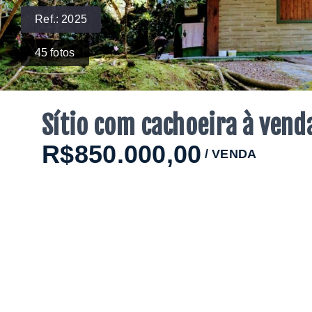
Ref.:
2025
45
fotos
Sítio com cachoeira à vend
R$850.000,00
/
VENDA