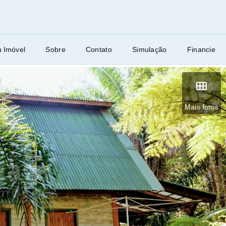
u Imóvel
Sobre
Contato
Simulação
Financie
Mais fotos