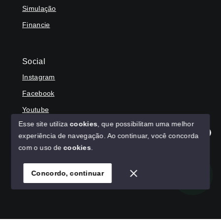
Simulação
Financie
Social
Instagram
Facebook
Youtube
Esse site utiliza
cookies
, que possibilitam uma melhor
experiência de navegação.
Ao continuar, você concorda
Olá! Agradecemos seu contato, como podemos ajudar?
com o uso de
cookies
.
© Copyright 2026 - HAGA IMÓVEIS - Todos os direitos
reservados
Concordo, continuar
SITE PARA IMOBILIARIA