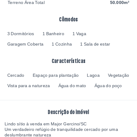
Terreno Área Total
50.000m²
Cômodos
3 Dormitórios
1 Banheiro
1 Vaga
Garagem Coberta
1 Cozinha
1 Sala de estar
Características
Cercado
Espaço para plantação
Lagoa
Vegetação
Vista para a natureza
Água do mato
Água do poço
Descrição do imóvel
Lindo sítio à venda em Major Gercino/SC
Um verdadeiro refúgio de tranquilidade cercado por uma
deslumbrante natureza