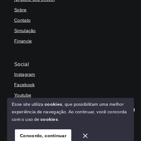
Sobre
Contato
Simulação
Financie
Social
Instagram
Facebook
Youtube
Esse site utiliza
cookies
, que possibilitam uma melhor
experiência de navegação.
Ao continuar, você concorda
Olá! Agradecemos seu contato, como podemos ajudar?
com o uso de
cookies
.
© Copyright 2026 - HAGA IMÓVEIS - Todos os direitos
reservados
Concordo, continuar
SITE PARA IMOBILIARIA