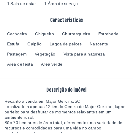
1 Sala de estar
1 Área de serviço
Características
Cachoeira
Chiqueiro
Churrasqueira
Estrebaria
Estufa
Galpão
Lagoa de peixes
Nascente
Pastagem
Vegetação
Vista para a natureza
Área de festa
Área verde
Descrição do imóvel
Recanto à venda em Major Gercino/SC.
Localizado a apenas 12 km do Centro de Major Gercino, lugar
perfeito para desfrutar de momentos relaxantes em um
ambiente rural.
São 70 hectares de área total, oferecendo uma variedade de
recursos e comodidades para uma vida no campo