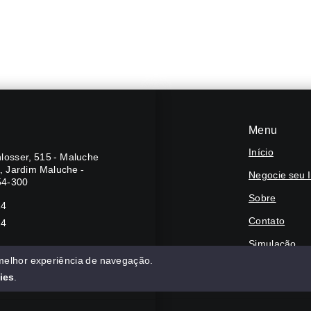
Menu
Início
losser, 515 - Maluche
A, Jardim Maluche -
Negocie seu 
54-300
Sobre
24
Contato
24
Simulação
 melhor experiência de navegação.
Financie
ies
.