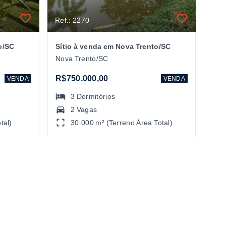
Ref.: 2270
o/SC
Sítio à venda em Nova Trento/SC
Nova Trento/SC
R$750.000,00
VENDA
VENDA
3
Dormitórios
2 Vagas
tal)
30.000 m² (Terreno Área Total)