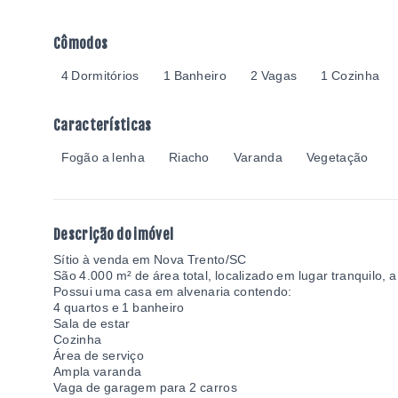
Cômodos
4 Dormitórios
1 Banheiro
2 Vagas
1 Cozinha
Características
Fogão a lenha
Riacho
Varanda
Vegetação
Descrição do imóvel
Sítio à venda em Nova Trento/SC
São 4.000 m² de área total, localizado em lugar tranquilo,
Possui uma casa em alvenaria contendo:
4 quartos e 1 banheiro
Sala de estar
Cozinha
Área de serviço
Ampla varanda
Vaga de garagem para 2 carros