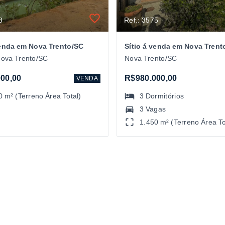
8
Ref.: 3575
venda em Nova Trento/SC
Sítio á venda em Nova Trent
Nova Trento/SC
Nova Trento/SC
00,00
R$980.000,00
VENDA
0 m² (Terreno Área Total)
3
Dormitórios
3 Vagas
1.450 m² (Terreno Área To