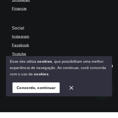
Financie
Social
Instagram
Facebook
Youtube
Esse site utiliza
cookies
, que possibilitam uma melhor
experiência de navegação.
Ao continuar, você concorda
Olá! Agradecemos seu contato, como podemos ajudar?
com o uso de
cookies
.
© Copyright 2026 - HAGA IMÓVEIS - Todos os direitos
reservados
Concordo, continuar
SITE PARA IMOBILIARIA