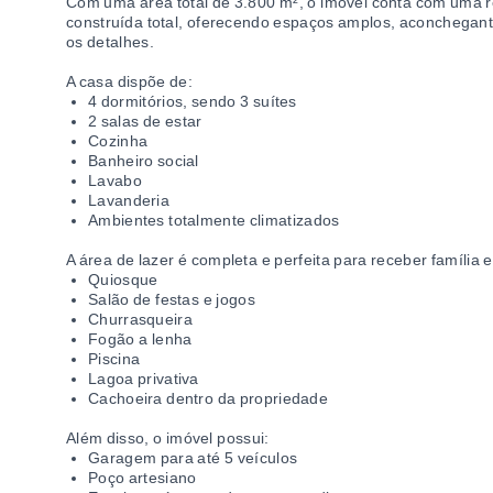
Com uma área total de 3.800 m², o imóvel conta com uma 
construída total, oferecendo espaços amplos, aconchegant
os detalhes.
A casa dispõe de:
4 dormitórios, sendo 3 suítes
2 salas de estar
Cozinha
Banheiro social
Lavabo
Lavanderia
Ambientes totalmente climatizados
A área de lazer é completa e perfeita para receber família 
Quiosque
Salão de festas e jogos
Churrasqueira
Fogão a lenha
Piscina
Lagoa privativa
Cachoeira dentro da propriedade
Além disso, o imóvel possui:
Garagem para até 5 veículos
Poço artesiano