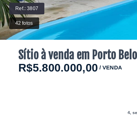
Ref.:
3807
42
fotos
Sítio à venda em Porto Bel
R$5.800.000,00
/
VENDA
4
, s