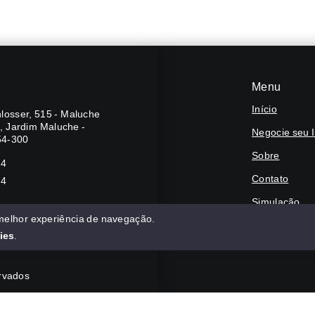
Menu
Início
losser, 515 - Maluche
A, Jardim Maluche -
Negocie seu 
54-300
Sobre
24
Contato
24
Simulação
 melhor experiência de navegação.
Financie
ies
.
ervados