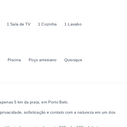
1 Sala de TV
1 Cozinha
1 Lavabo
a
Piscina
Poço artesiano
Quiosque
 apenas 5 km da praia, em Porto Belo.
 privacidade, sofisticação e contato com a natureza em um dos