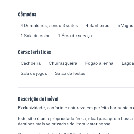
Cômodos
4 Dormitórios, sendo 3 suítes
4 Banheiros
5 Vagas
1 Sala de estar
1 Área de serviço
Características
Cachoeira
Churrasqueira
Fogão a lenha
Lago
Sala de jogos
Salão de festas
Descrição do imóvel
Exclusividade, conforto e natureza em perfeita harmonia a
Este sítio é uma propriedade única, ideal para quem busca
destinos mais valorizados do litoral catarinense.