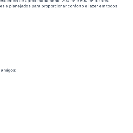
residência de aproximadamente 200 m² e 500 m² de área
es e planejados para proporcionar conforto e lazer em todos
e amigos: