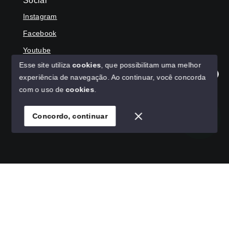
Social
Instagram
Facebook
Youtube
Esse site utiliza
cookies
, que possibilitam uma melhor
experiência de navegação.
Ao continuar, você concorda
Olá! Agradecemos seu contato, como podemos ajudar?
com o uso de
cookies
.
© Copyright 2026 - HAGA IMÓVEIS - Todos os direitos
reservados
Concordo, continuar
SITE PARA IMOBILIARIA
Início
Histórico
Favoritos