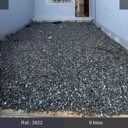
Ref.:
3822
9
fotos