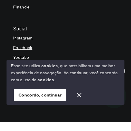
Financie
Social
Instagram
Facebook
Youtube
Esse site utiliza
cookies
, que possibilitam uma melhor
experiência de navegação.
Ao continuar, você concorda
Olá! Agradecemos seu contato, como podemos ajudar?
com o uso de
cookies
.
© Copyright 2026 - HAGA IMÓVEIS - Todos os direitos
reservados
Concordo, continuar
SITE PARA IMOBILIARIA