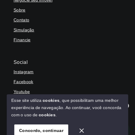
Sobre
Contato
Simulação
Financie
Social
Instagram
Facebook
Youtube
Esse site utiliza
cookies
, que possibilitam uma melhor
experiência de navegação.
Ao continuar, você concorda
Olá! Agradecemos seu contato, como podemos ajudar?
com o uso de
cookies
.
© Copyright 2026 - HAGA IMÓVEIS - Todos os direitos
reservados
Concordo, continuar
SITE PARA IMOBILIARIA