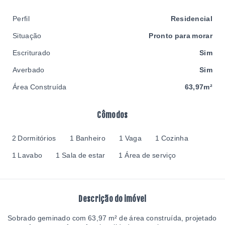
Perfil
Residencial
Situação
Pronto para morar
Escriturado
Sim
Averbado
Sim
Área Construída
63,97m²
Cômodos
2 Dormitórios
1 Banheiro
1 Vaga
1 Cozinha
1 Lavabo
1 Sala de estar
1 Área de serviço
Descrição do imóvel
Sobrado geminado com 63,97 m² de área construída, projetado