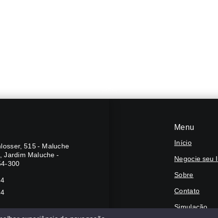
Menu
Início
losser, 515 - Maluche
A, Jardim Maluche -
Negocie seu 
54-300
Sobre
24
Contato
24
Simulação