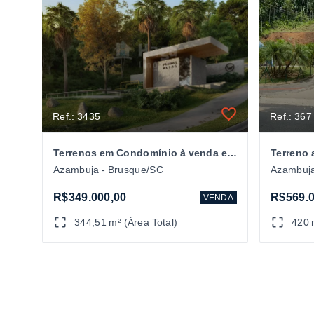
Ref.: 3435
Ref.: 367
Terrenos em Condomínio à venda em Brusque/SC
Azambuja - Brusque/SC
Azambuja
R$349.000,00
R$569.0
VENDA
344,51 m² (Área Total)
420 