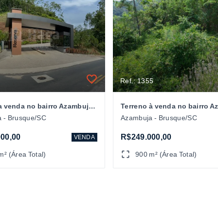
Ref.: 1355
Terreno a venda no bairro Azambuja em Brusque/SC
 - Brusque/SC
Azambuja - Brusque/SC
00,00
R$249.000,00
VENDA
m² (Área Total)
900 m² (Área Total)