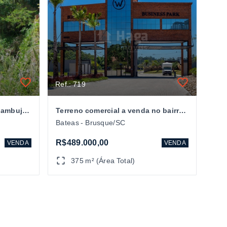
Ref.: 719
Terreno à venda no bairro Azambuja em Brusque/SC
Terreno comercial a venda no bairro Volta Grande em Brusque/SC
Bateas - Brusque/SC
R$489.000,00
VENDA
VENDA
375 m² (Área Total)