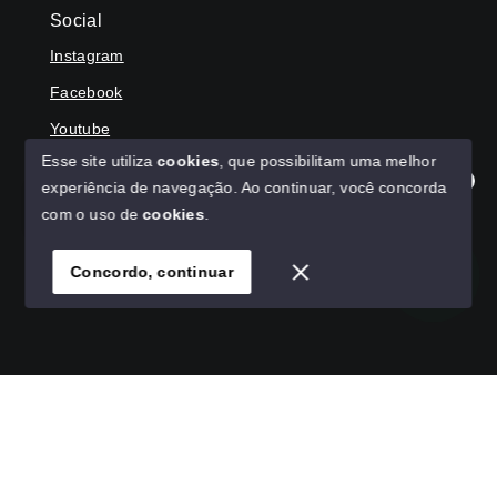
Social
Instagram
Facebook
Youtube
Esse site utiliza
cookies
, que possibilitam uma melhor
experiência de navegação.
Ao continuar, você concorda
Olá! Agradecemos seu contato, como podemos ajudar?
com o uso de
cookies
.
© Copyright 2026 - HAGA IMÓVEIS - Todos os direitos
reservados
Concordo, continuar
SITE PARA IMOBILIARIA
Início
Histórico
Favoritos