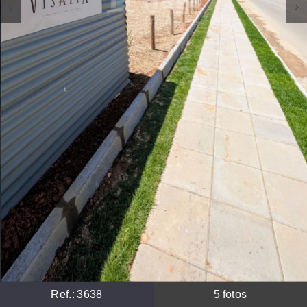
Ref.:
3638
5
fotos