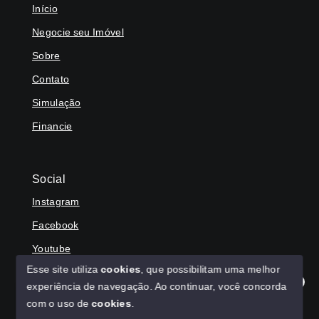
Início
Negocie seu Imóvel
Sobre
Contato
Simulação
Financie
Social
Instagram
Facebook
Youtube
Esse site utiliza
cookies
, que possibilitam uma melhor
experiência de navegação.
Ao continuar, você concorda
Olá! Agradecemos seu contato, como podemos ajudar?
com o uso de
cookies
.
© Copyright 2026 - HAGA IMÓVEIS - Todos os direitos