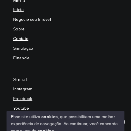
Menu
Início
Negocie seu Imóvel
Sobre
Contato
Simulação
Financie
Social
Instagram
Facebook
Youtube
Esse site utiliza
cookies
, que possibilitam uma melhor
experiência de navegação.
Ao continuar, você concorda
Olá! Agradecemos seu contato, como podemos ajudar?
com o uso de
cookies
.