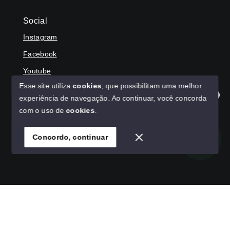
Social
Instagram
Facebook
Youtube
Esse site utiliza
cookies
, que possibilitam uma melhor
experiência de navegação.
Ao continuar, você concorda
Olá! Agradecemos seu contato, como podemos ajudar?
com o uso de
cookies
.
© Copyright 2026 - HAGA IMÓVEIS - Todos os direitos
reservados
Concordo, continuar
SITE PARA IMOBILIARIA
Início
Histórico
Favoritos