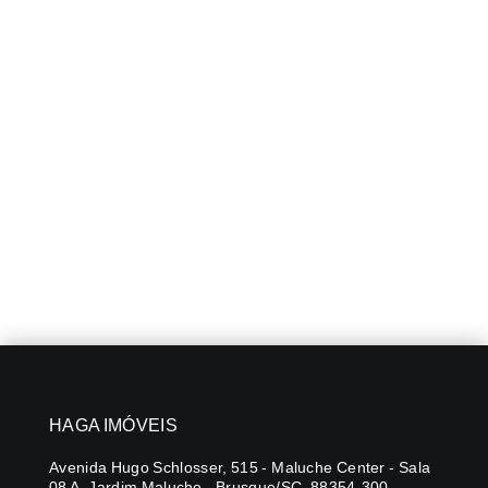
HAGA IMÓVEIS
Avenida Hugo Schlosser, 515 - Maluche Center - Sala
08 A, Jardim Maluche - Brusque/SC, 88354-300