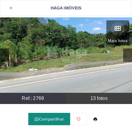
HAGA IMÓVEIS
Mais fotos
Ref.:
2769
13
fotos
Compartilhar